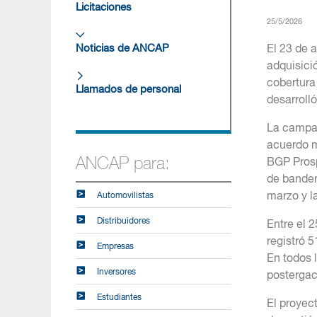
Licitaciones
25/5/2026
Noticias de ANCAP
El 23 de 
adquisici
cobertura
Llamados de personal
desarroll
La campañ
acuerdo m
ANCAP para:
BGP Prosp
de bander
marzo y l
Automovilistas
Distribuidores
Entre el 2
registró 
Empresas
En todos 
Inversores
postergac
Estudiantes
El proyec