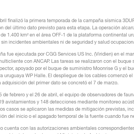
abril finalizó la primera temporada de la campaña sísmica 3DU
ón del último dato previsto para esta etapa. La operación alca
 de 1.400 km² en el área OFF-1 de la plataforma continental u
ó sin incidentes ambientales ni de seguridad y salud ocupacion
a fue ejecutada por CGG Services US Inc. (Viridien) en el ma
ulticliente con ANCAP. Las tareas se realizaron con el buque 
ector, apoyado por el buque de suministro Moonrise G y el bu
a uruguaya WP Halle. El despliegue de los cables comenzó el 
a adquisición del primer dato se concretó el 7 de marzo.
5 de febrero y el 26 de abril, el equipo de observadores de fau
519 avistamientos y 148 detecciones mediante monitoreo acúst
los casos se aplicaron las medidas de mitigación previstas, in
ión del inicio o el apagado temporal de la fuente cuando fue n
to cuenta con las autorizaciones ambientales correspondientes