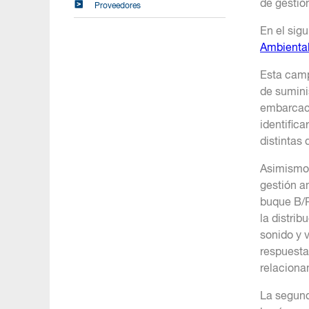
de gestió
Proveedores
En el sig
Ambiental
Esta camp
de suminis
embarcaci
identific
distintas
Asimismo,
gestión a
buque B/P
la distri
sonido y 
respuesta
relaciona
La segund