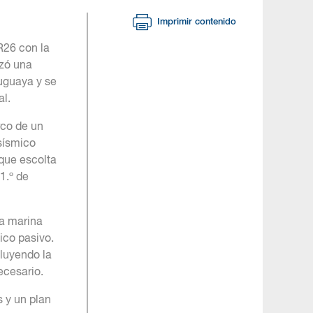
Imprimir contenido
R26 con la
nzó una
ruguaya y se
al.
rco de un
sísmico
que escolta
1.º de
na marina
ico pasivo.
cluyendo la
ecesario.
 y un plan