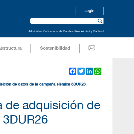
Login
Administración Nacional de Combustibles Alcohol y Pórtland
aestructura
Sostenibilidad
Facebook
Twitter
LinkedIn
WhatsApp
uisición de datos de la campaña sísmica 3DUR26
a de adquisición de
ca 3DUR26