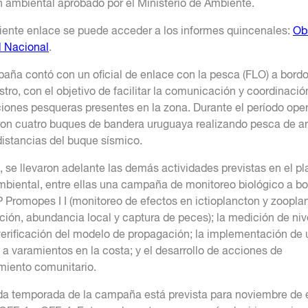
n ambiental aprobado por el Ministerio de Ambiente.
uiente enlace se puede acceder a los informes quincenales:
Ob
 Nacional
.
aña contó con un oficial de enlace con la pesca (FLO) a bord
tro, con el objetivo de facilitar la comunicación y coordinació
ones pesqueras presentes en la zona. Durante el período oper
aron cuatro buques de bandera uruguaya realizando pesca de ar
 distancias del buque sísmico.
 se llevaron adelante las demás actividades previstas en el pl
mbiental, entre ellas una campaña de monitoreo biológico a bo
 Promopes I I (monitoreo de efectos en ictioplancton y zoopla
bución, abundancia local y captura de peces); la medición de ni
verificación del modelo de propagación; la implementación de 
 a varamientos en la costa; y el desarrollo de acciones de
miento comunitario.
a temporada de la campaña está prevista para noviembre de 