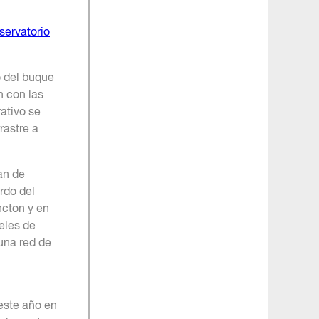
servatorio
o del buque
n con las
ativo se
rastre a
an de
rdo del
ncton y en
veles de
una red de
este año en