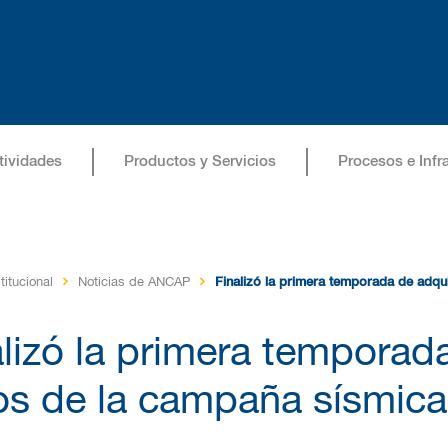
tividades
Productos y Servicios
Procesos e Infr
titucional
Noticias de ANCAP
Finalizó la primera temporada de adq
alizó la primera temporad
os de la campaña sísmi