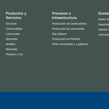
Productos y
Procesos e
Sosten
Servicios
Infraestructura
Medio A
Servicios
Producción de Combustibles
Segurida
Combustibles
Producción de Lubricantes
Gestión 
Lubricantes
Gas Natural
Comuni
Solventes
Producción de Pórtland
Asfaltos
Polos Industriales y Logísticos
Alcoholes
Pórtland y Cal