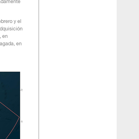
madamente
brero y el
adquisición
, en
pagada, en