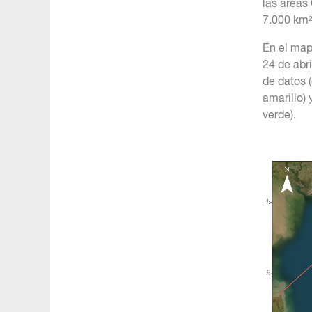
las áreas
7.000 km²
En el mapa
24 de abr
de datos (
amarillo)
verde).