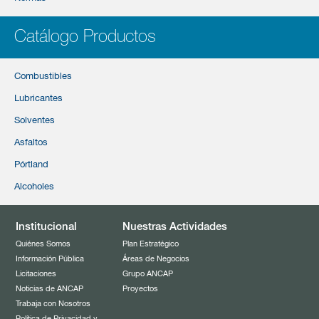
Catálogo Productos
Combustibles
Lubricantes
Solventes
Asfaltos
Pórtland
Alcoholes
Institucional
Nuestras Actividades
Quiénes Somos
Plan Estratégico
Información Pública
Áreas de Negocios
Licitaciones
Grupo ANCAP
Noticias de ANCAP
Proyectos
Trabaja con Nosotros
Política de Privacidad y