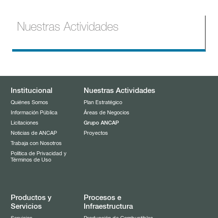
Nuestras Actividades
Grupo ANCAP
Grupo
Plan Estratégico
Institucional
Nuestras Actividades
Empresas del Grupo
Proyectos
Quiénes Somos
Plan Estratégico
Información Pública
Áreas de Negocios
Áreas de Negocios
Licitaciones
Grupo ANCAP
Noticias de ANCAP
Proyectos
Trabaja con Nosotros
Política de Privacidad y
Términos de Uso
Productos y
Procesos e
Servicios
Infraestructura