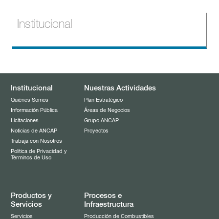
Institucional
Quiénes Somos
Información Pública
Institucional
Nuestras Actividades
Memorias
Licitaciones
Quiénes Somos
Plan Estratégico
Información Pública
Áreas de Negocios
Estados Financieros
Noticias de ANCAP
Licitaciones
Grupo ANCAP
Noticias de ANCAP
Proyectos
Ley de Transparencia
Llamados de personal
Trabaja con Nosotros
Participación Ciudadana
Auditoría
Política de Privacidad y
Solicitud de Acceso a la Información Pública
Términos de Uso
Histórico de Solicitudes de Acceso a Información Pública
Reportes de Sostenibilidad
Donaciones
Estructura Salarial
Inversión Publicidad
Productos y
Procesos e
Servicios
Infraestructura
Pases en comisión y personal contratado
Resoluciones del Directorio
Servicios
Producción de Combustibles
Política Corporativa de Gestión del Personal