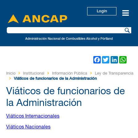
Login
Administración Nacional de Combustibles Alcohol y Pórtland
Facebook
Twitter
LinkedIn
Wha
Inicio
Institucional
Información Pública
Ley de Transparencia
Viáticos de funcionarios de la Administración
Viáticos de funcionarios de
la Administración
Viáticos Internacionales
Viáticos Nacionales