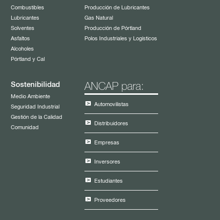
Combustibles
Producción de Lubricantes
Políticas corporativas
Política de Privacidad y Términos de Uso
Lubricantes
Gas Natural
Viáticos de funcionarios de la Administración
Solventes
Producción de Pórtland
Lista de personal de dirección
Asfaltos
Polos Industriales y Logísticos
Alcoholes
Pórtland y Cal
Sostenibilidad
ANCAP para:
Medio Ambiente
Automovilistas
Seguridad Industrial
Gestión de la Calidad
Distribuidores
Comunidad
Empresas
Inversores
Estudiantes
Proveedores