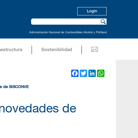
Login
Administración Nacional de Combustibles Alcohol y Pórtland
aestructura
Sostenibilidad
Facebook
Twitter
LinkedIn
WhatsApp
es de SISCONVE
 novedades de