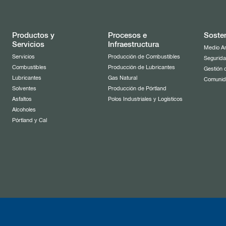
Productos y
Procesos e
Sosten
Servicios
Infraestructura
Medio A
Servicios
Producción de Combustibles
Segurida
Combustibles
Producción de Lubricantes
Gestión 
Lubricantes
Gas Natural
Comuni
Solventes
Producción de Pórtland
Asfaltos
Polos Industriales y Logísticos
Alcoholes
Pórtland y Cal