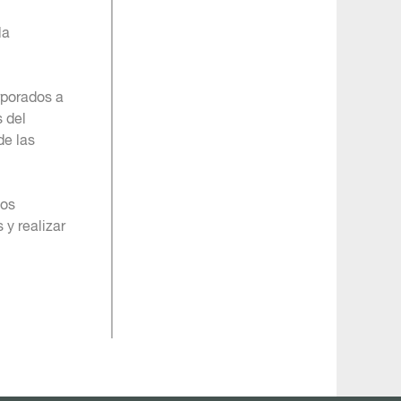
la
rporados a
 del
de las
los
y realizar