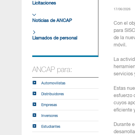
Licitaciones
17/06/2026
Noticias de ANCAP
Con el ob
para SISC
de la nue
Llamados de personal
móvil.
La activi
herramient
ANCAP para:
servicios 
Automovilistas
Estas nue
Distribuidores
esfuerzo 
cuyos apo
Empresas
eficiente
Inversores
Durante e
Estudiantes
desarroll