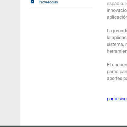
Proveedores
espacio. 
innovacio
aplicación
La jornad
la aplica
sistema, 
herramien
El encuen
participa
aportes p
portalsis