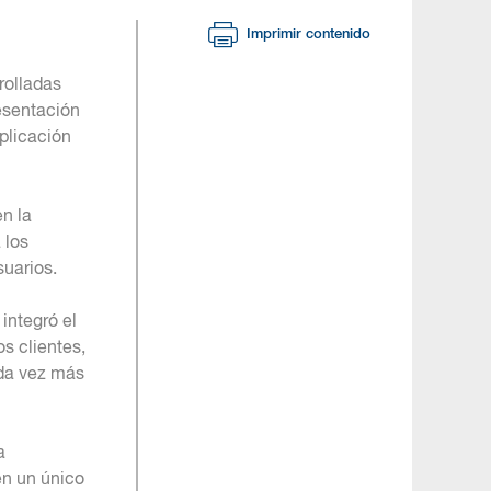
Imprimir contenido
rolladas
esentación
plicación
n la
 los
suarios.
integró el
s clientes,
ada vez más
a
en un único