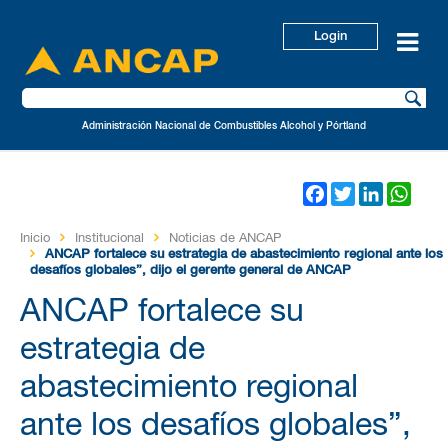
Login
Administración Nacional de Combustibles Alcohol y Pórtland
Facebook
Twitter
LinkedIn
Wha
Inicio
Institucional
Noticias de ANCAP
ANCAP fortalece su estrategia de abastecimiento regional ante los
desafíos globales”, dijo el gerente general de ANCAP
ANCAP fortalece su
estrategia de
abastecimiento regional
ante los desafíos globales”,