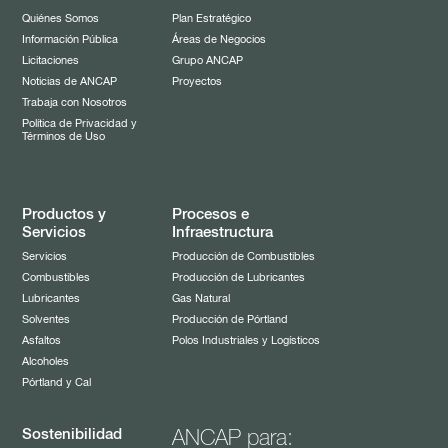
Licitaciones
Quiénes Somos
Plan Estratégico
Información Pública
Áreas de Negocios
Noticias de ANCAP
Licitaciones
Grupo ANCAP
Noticias de ANCAP
Proyectos
Llamados de personal
Trabaja con Nosotros
Política de Privacidad y
Términos de Uso
Productos y
Procesos e
Servicios
Infraestructura
Servicios
Producción de Combustibles
Combustibles
Producción de Lubricantes
Lubricantes
Gas Natural
Solventes
Producción de Pórtland
Asfaltos
Polos Industriales y Logísticos
Alcoholes
Pórtland y Cal
Sostenibilidad
ANCAP para: