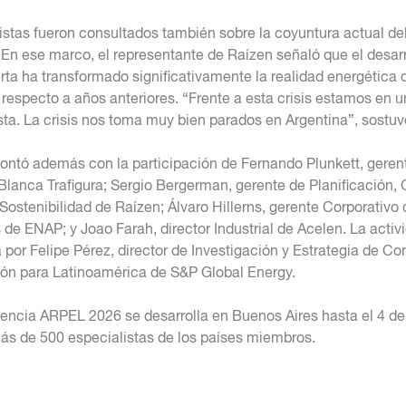
istas fueron consultados también sobre la coyuntura actual d
. En ese marco, el representante de Raízen señaló que el desarr
ta ha transformado significativamente la realidad energética 
 respecto a años anteriores. “Frente a esta crisis estamos en 
ta. La crisis nos toma muy bien parados en Argentina”, sostuv
contó además con la participación de Fernando Plunkett, geren
Blanca Trafigura; Sergio Bergerman, gerente de Planificación, 
 Sostenibilidad de Raízen; Álvaro Hillerns, gerente Corporativo 
 de ENAP; y Joao Farah, director Industrial de Acelen. La activ
por Felipe Pérez, director de Investigación y Estrategia de C
ión para Latinoamérica de S&P Global Energy.
encia ARPEL 2026 se desarrolla en Buenos Aires hasta el 4 de 
ás de 500 especialistas de los países miembros.