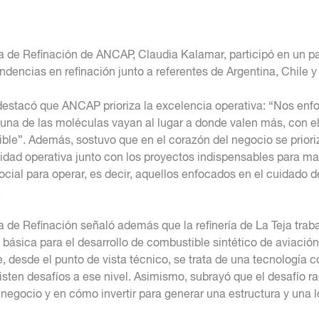
a de Refinación de ANCAP, Claudia Kalamar, participó en un p
dencias en refinación junto a referentes de Argentina, Chile y 
estacó que ANCAP prioriza la excelencia operativa: “Nos en
una de las moléculas vayan al lugar a donde valen más, con e
ible”. Además, sostuvo que en el corazón del negocio se prior
uidad operativa junto con los proyectos indispensables para ma
social para operar, es decir, aquellos enfocados en el cuidado 
.
a de Refinación señaló además que la refinería de La Teja traba
 básica para el desarrollo de combustible sintético de aviación
e, desde el punto de vista técnico, se trata de una tecnología 
isten desafíos a ese nivel. Asimismo, subrayó que el desafío ra
 negocio y en cómo invertir para generar una estructura y una l