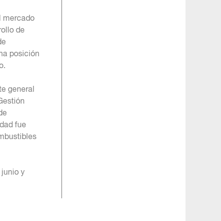
el mercado
ollo de
de
una posición
o.
te general
Gestión
de
idad fue
ombustibles
junio y