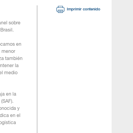
Imprimir contenido
anel sobre
Brasil.
focamos en
l menor
iza también
ntener la
del medio
ja en la
 (SAF).
conocida y
dica en el
ogística