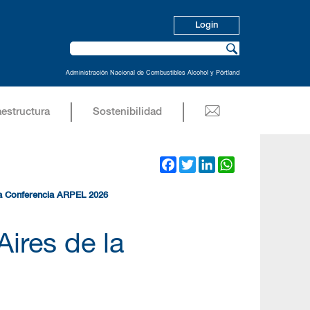
Login
Administración Nacional de Combustibles Alcohol y Pórtland
aestructura
Sostenibilidad
Facebook
Twitter
LinkedIn
WhatsApp
la Conferencia ARPEL 2026
ires de la