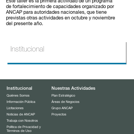
Este taller es la primera actividad de un programa
de fortalecimiento de capacidades organizado por
ANCAP para autoridades nacionales, que tiene
previstas otras actividades en octubre y noviembre
del presente año.
Institucional
Quiénes Somos
Información Pública
Institucional
Nuestras Actividades
Licitaciones
Quiénes Somos
Plan Estratégico
Información Pública
Áreas de Negocios
Noticias de ANCAP
Licitaciones
Grupo ANCAP
Noticias de ANCAP
Proyectos
Llamados de personal
Trabaja con Nosotros
Política de Privacidad y
Términos de Uso