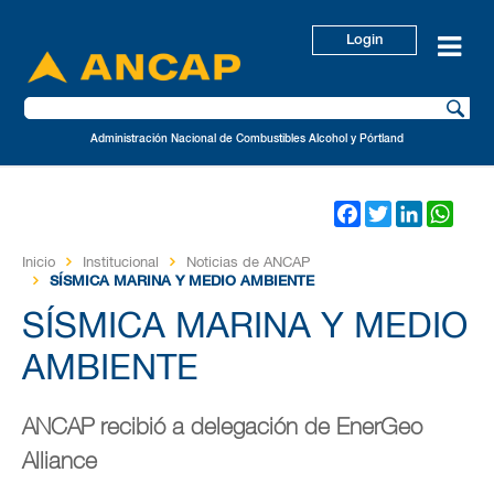
Login
Administración Nacional de Combustibles Alcohol y Pórtland
Facebook
Twitter
LinkedIn
Wha
Inicio
Institucional
Noticias de ANCAP
SÍSMICA MARINA Y MEDIO AMBIENTE
SÍSMICA MARINA Y MEDIO
AMBIENTE
ANCAP recibió a delegación de EnerGeo
Alliance