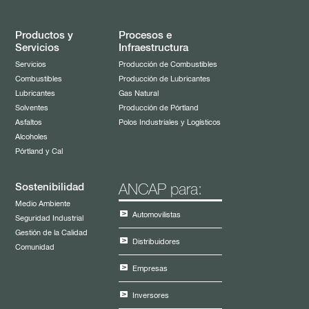
Paramétrica de Fijación de Tarifas de
Combustibles 2019
Productos y
Procesos e
Servicios
Infraestructura
Datos Abiertos
Servicios
Producción de Combustibles
Combustibles
Producción de Lubricantes
Despachos Planta La Tablada
Lubricantes
Gas Natural
Solventes
Producción de Pórtland
Gasoil Marino
Asfaltos
Polos Industriales y Logísticos
Despacho de garrafas a DUCSA
Alcoholes
Pórtland y Cal
Petróleo crudo
Sostenibilidad
ANCAP para:
Días de inventarios de productos
Medio Ambiente
Automovilistas
Ingresos netos
Seguridad Industrial
Gestión de la Calidad
Distribuidores
Cemento
Comunidad
Empresas
Biocombustibles
Inversores
Medio Ambiente