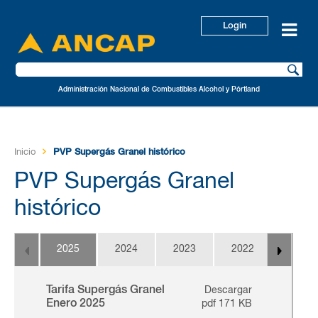
Login
Administración Nacional de Combustibles Alcohol y Pórtland
Inicio
PVP Supergás Granel histórico
PVP Supergás Granel
histórico
2025
2024
2023
2022
2021
Tarifa Supergás Granel
Descargar
Enero 2025
pdf 171 KB