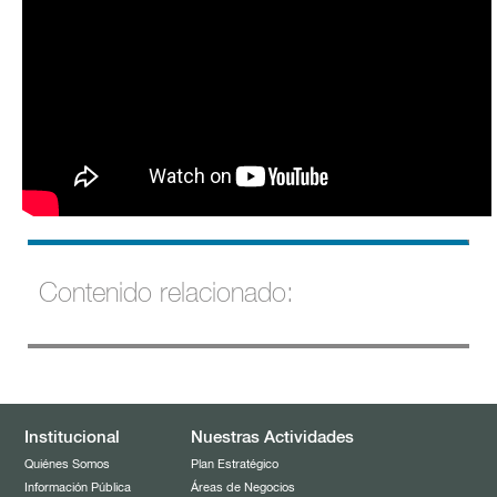
Contenido relacionado:
Gunter Pauli - DESAFÍO 5.0
DESAFÍO 5.0. El futuro nos mueve
Institucional
Nuestras Actividades
Quiénes Somos
Plan Estratégico
Información Pública
Áreas de Negocios