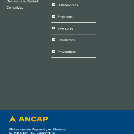
Gestión de la Calidad
Distribuidores
Comunidad
Empresas
Inversores
Estudiantes
Proveedores
Oficinas centrales Paysandú y Av. Libertador
Tel: (5982) 1931 | Fax: (59829021136)