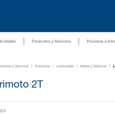
tividades
Productos y Servicios
Procesos e Infr
oductos y Servicios
Productos
Lubricantes
Motos y Náuticos
L
rimoto 2T
SES