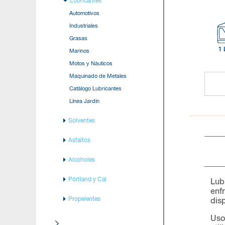
Lubricantes
Automotivos
Industriales
Grasas
1 
Marinos
Motos y Náuticos
Maquinado de Metales
Catálogo Lubricantes
Línea Jardín
Solventes
Asfaltos
Alcoholes
Pórtland y Cal
Lub
enf
Propelentes
dis
Uso