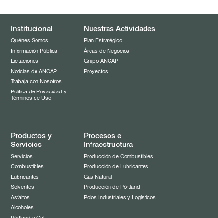
Combustibles
Servicios
Automotriz
Institucional
Nuestras Actividades
Lubricantes
GLP
Quiénes Somos
Plan Estratégico
Información Pública
Áreas de Negocios
Aviación
Solventes
Licitaciones
Grupo ANCAP
Marino
Noticias de ANCAP
Proyectos
Asfaltos
Industrial
Trabaja con Nosotros
Alcoholes
Política de Privacidad y
Términos de Uso
Pórtland y Cal
Propelentes
Productos y
Procesos e
Servicios
Infraestructura
Servicios
Producción de Combustibles
Combustibles
Producción de Lubricantes
Lubricantes
Gas Natural
Solventes
Producción de Pórtland
Asfaltos
Polos Industriales y Logísticos
Alcoholes
Pórtland y Cal