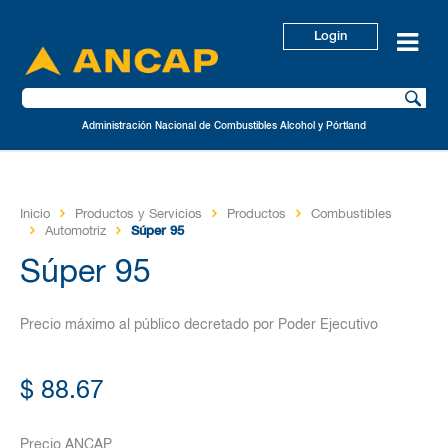
Login
Administración Nacional de Combustibles Alcohol y Pórtland
Inicio
Productos y Servicios
Productos
Combustibles
Automotriz
Súper 95
Súper 95
Precio máximo al público decretado por Poder Ejecutivo
$ 88.67
Precio ANCAP