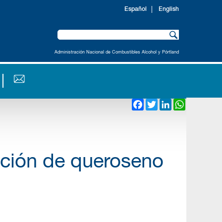
Español
English
Administración Nacional de Combustibles Alcohol y Pórtland
Facebook
Twitter
LinkedIn
WhatsAp
ución de queroseno