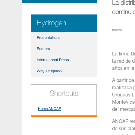
La distr
continui
Hydrogen
8/6/26
Presentations
Posters
La firma D
International Press
la red de 
años en la
Why Uruguay?
A partir d
realizada 
Shortcuts
Uruguay Li
Montevideo
del merca
Home ANCAP
ANCAP rea
de sus pla