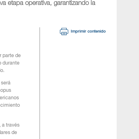
a etapa operativa, garantizando la
Imprimir contenido
 parte de
o durante
o.
 será
nopus
mericanos
ecimiento
 a través
dares de