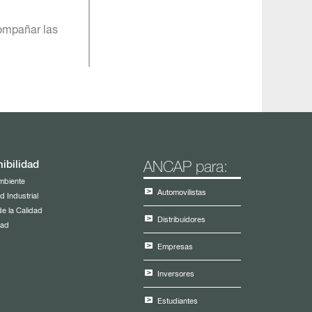
compañar las
ibilidad
ANCAP para:
mbiente
Automovilistas
d Industrial
de la Calidad
Distribuidores
dad
Empresas
Inversores
Estudiantes