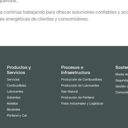
queridos.
 continúa trabajando para ofrecer soluciones confiables y a
s energéticas de clientes y consumidores.
Productos y
Procesos e
Sosten
Servicios
Infraestructura
Medio A
Servicios
Producción de Combustibles
Segurida
Combustibles
Producción de Lubricantes
Gestión 
Lubricantes
Gas Natural
Comuni
Solventes
Producción de Pórtland
Asfaltos
Polos Industriales y Logísticos
Alcoholes
Pórtland y Cal