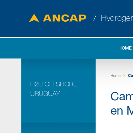
/ Hydroge
HOME
Home
Ca
H2U OFFSHORE
URUGUAY
Camb
en 