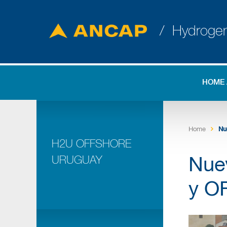
/ Hydroge
HOME
Home
Nu
H2U OFFSHORE
URUGUAY
Nuev
y O