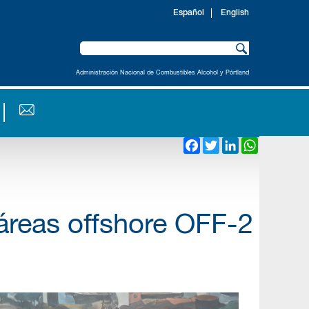
Español
English
Administración Nacional de Combustibles Alcohol y Pórtland
Facebook
Twitter
LinkedIn
WhatsAp
áreas offshore OFF-2