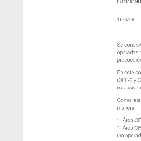
hidrocar
16/4/26
Se concret
operadas p
producción
En este c
(OFF-2 y O
exclusivam
Como resul
manera:
* Área OFF
* Área OF
(no operad