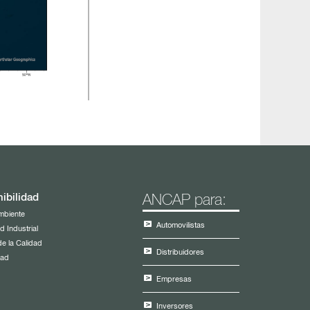
ibilidad
ANCAP para:
mbiente
Automovilistas
d Industrial
de la Calidad
Distribuidores
dad
Empresas
Inversores