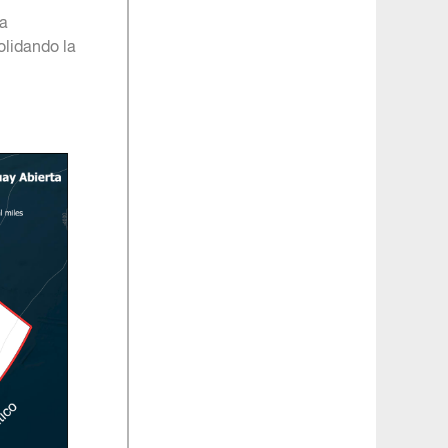
ra
olidando la