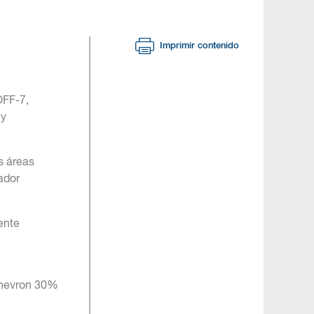
Imprimir contenido
OFF-7,
 y
s áreas
ador
ente
Chevron 30%