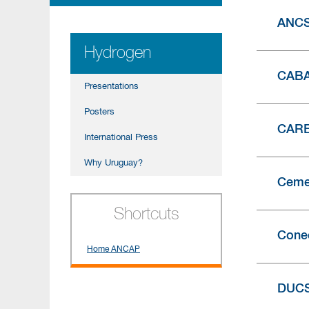
ANC
Hydrogen
CAB
Presentations
Posters
CAR
International Press
Why Uruguay?
Cemen
Shortcuts
Cone
Home ANCAP
DUC