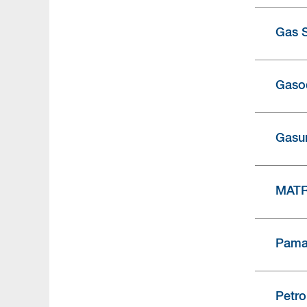
Gas 
Gasod
Gasu
MATR
Pama
Petr