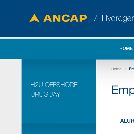
/ Hydroge
HOME
Home
Em
H2U OFFSHORE
Emp
URUGUAY
ALU