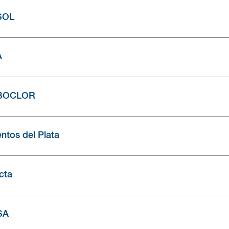
SOL
A
BOCLOR
tos del Plata
cta
SA