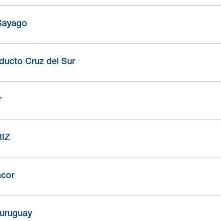
Sayago
ucto Cruz del Sur
r
IZ
cor
ouruguay