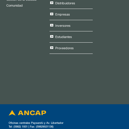
Distribuidores
Comunidad
Empresas
Inversores
Estudiantes
Proveedores
Oficinas centrales Paysandú y Av. Libertador
Tel: (5982) 1931 | Fax: (59829021136)