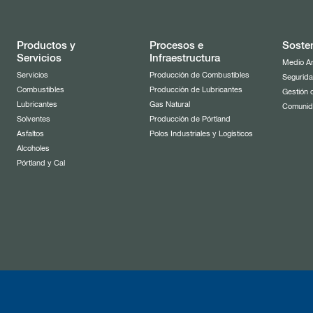
Productos y
Procesos e
Sosten
Servicios
Infraestructura
Medio A
Servicios
Producción de Combustibles
Segurida
Combustibles
Producción de Lubricantes
Gestión 
Lubricantes
Gas Natural
Comuni
Solventes
Producción de Pórtland
Asfaltos
Polos Industriales y Logísticos
Alcoholes
Pórtland y Cal