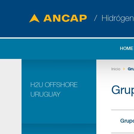
/ Hidróge
HOME
Inicio
Gr
H2U OFFSHORE
Gru
URUGUAY
Grup