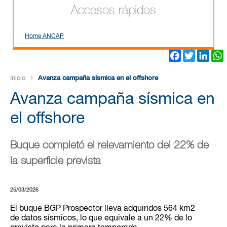
Accesos rápidos
Home ANCAP
Facebook
Twitter
Link
Inicio
Avanza campaña sísmica en el offshore
Avanza campaña sísmica en
el offshore
Buque completó el relevamiento del 22% de
la superficie prevista
25/03/2026
El buque BGP Prospector lleva adquiridos 564 km2
de datos sísmicos, lo que equivale a un 22% de lo