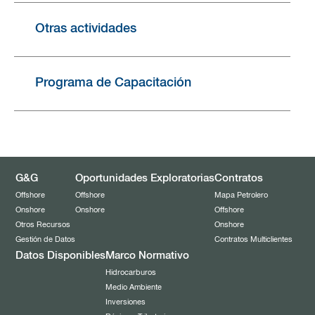
Otras actividades
Programa de Capacitación
G&G
Oportunidades Exploratorias
Contratos
Offshore
Offshore
Mapa Petrolero
Onshore
Onshore
Offshore
Otros Recursos
Onshore
Gestión de Datos
Contratos Multiclientes
Datos Disponibles
Marco Normativo
Hidrocarburos
Medio Ambiente
Inversiones